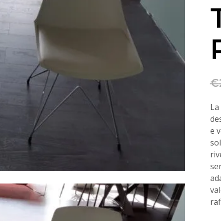
€
La 
de
e v
sol
ri
sen
ada
va
raf