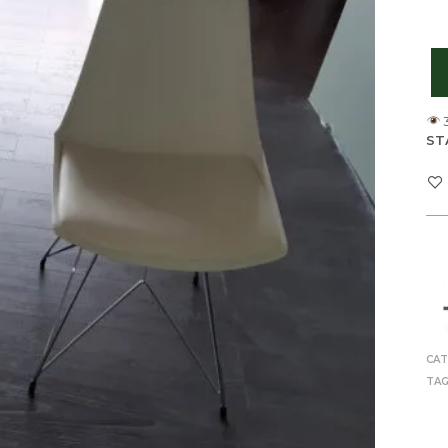
ST
CAT
TAG