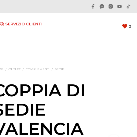
 SERVIZIO CLIENTI
0
ME
/
OUTLET
/
COMPLEMENTI
/
SEDIE
COPPIA DI
SEDIE
VALENCIA