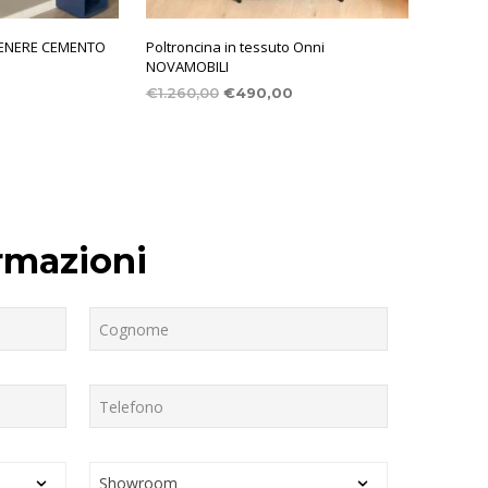
CENERE CEMENTO
Poltroncina in tessuto Onni
NOVAMOBILI
€
1.260,00
€
490,00
rmazioni