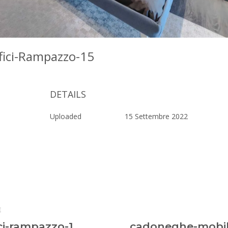
fici-Rampazzo-15
DETAILS
Uploaded
15 Settembre 2022
E
ci-rampazzo-1
cadoneghe-mobili